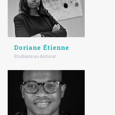
Doriane Étienne
Étudiante au doctorat