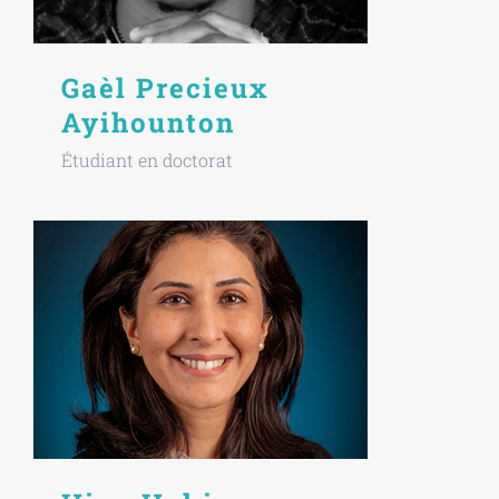
Gaèl Precieux
Ayihounton
Étudiant en doctorat