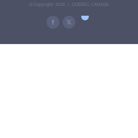
© Copyright
2026 | QUEBEC, CANADA
Google
Scholar
Facebook
X